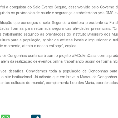
as foi a conquista do Selo Evento Seguro, desenvolvido pelo Governo 
seguindo os protocolos de saúde e segurança estabelecidos pela OMS e 
ituição que conseguiu o selo. Segundo a diretora-presidente da Fund
udadas formas para retomada segura das atividades presenciais. “
os trabalhando seguindo as orientações do Instituto Brasileiro dos Mu
ultura para a população, apoiar os artistas locais e impulsionar o 
te momento, atesta o nosso esforço”, explica.
u de Congonhas continuará com o projeto #MCoEmCasa com a produç
 além da realização de eventos online, trabalhando assim de forma híbr
os desafios. Convidamos toda a população de Congonhas para 
o site institucional. Já adianto que em breve o Museu de Congonhas
amentos culturais do mundo”, complementa Lourdes Maria, coordenador